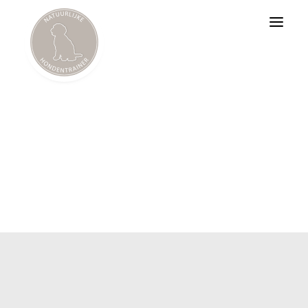
BAT
Psychosociale Hulphond
Workshops
BART
Quinten van den Noort