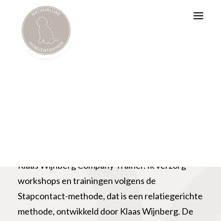
BAT
Psychosociale Hulphond
Workshops
BART
Relatietraining
tussen
mens
en
hond.
Mijn naam is Mariska van der Neut, en ik ben
Klaas Wijnberg Company Trainer. Ik verzorg
workshops en trainingen volgens de
Stapcontact-methode, dat is een relatiegerichte
methode, ontwikkeld door
Klaas Wijnberg
. De