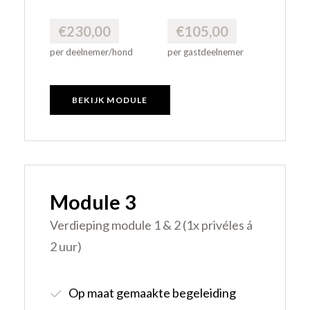
€230,00
€105,00
per deelnemer/hond
per gastdeelnemer
BEKIJK MODULE
Module 3
Verdieping module 1 & 2 (1x privéles á
2 uur)
Op maat gemaakte begeleiding