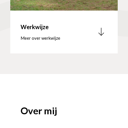
Werkwijze
Meer over werkwijze
O
v
e
r
m
i
j