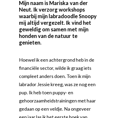
Mijn
naam
is
Mariska
van
der
Neut.
Ik
verzorg
workshops
waarbij
mijn
labradoodle
Snoopy
mij
altijd
vergezelt.
Ik
vind
het
geweldig
om
samen
met
mijn
honden
van
de
natuur
te
genieten.
Hoewel ik een achtergrond heb in de
financiële sector, wilde ik graag iets
compleet anders doen. Toen ik mijn
labrador Jessie kreeg, was ze nog een
pup. Ik heb toen puppy- en
gehoorzaamheidstrainingen met haar
gedaan op een veldje. Na ongeveer
een jaar las ik het eerste boek van