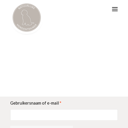
BAT
Psychosociale Hulphond
Workshops
BART
Wachtwoord vergeten
Wachtwoord vergeten? Voer je gebruikersnaam of e-mailadres
in. Je ontvangt een link via e-mail om een nieuw wachtwoord in
te stellen.
Vereist
Gebruikersnaam of e-mail
*