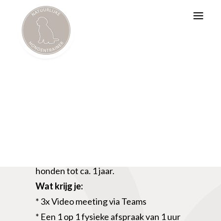
BAT
Psychosociale Hulphond
Workshops
BART
Goede start hybride
€
525,00
Hybride cursus voor pups en jonge
honden tot ca. 1 jaar.
Wat krijg je:
* 3x Video meeting via Teams
* Een 1 op 1 fysieke afspraak van 1 uur